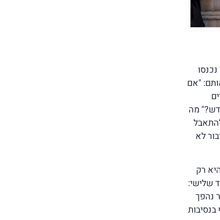
נכנסו
ותם: "אם
ים
דש?" מה
להתאבל
בור לא
יא רק
ד שלישי:
ר נהפך
בנסיבות