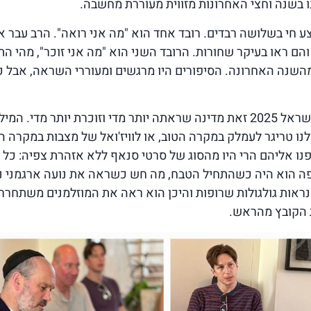
 בשנה וחצי האחרונות מזווית מעוררת מחשבה.
 חי בשלושה רבדים. רובד אחד הוא "מה אני רואה". הרב עבר 
הם ראו בעיקר שחורות. הרובד השני הוא "מה אני זוכר", מהי הת
השנה האחרונה. הסיפורים היו מרגשים ומעוררי השראה, אבל כ
מסקנת ביניים: ישראל 2025 זאת מדינה שראתה יותר מדי וזוכרת יותר מדי. ה
נו טריגר לעמלק במקרה הטוב, או לוויז'ואל של מצבות במקרה ה
 אליהם הרי היו מהסוג של סרטי סנאף ללא אזהרת צפיה: כל 
יפה הוא היה כשהתחיל הטבח, מה חש כשראה את נועה ארגמני 
 נראות גולגולות שרופות והיכן הוא ראה את המוזלמנים משתחררי
הקובץ מהראש.