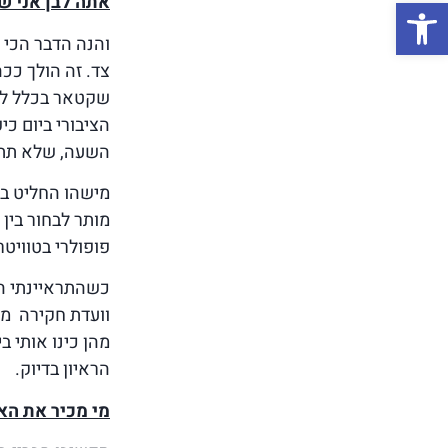
פתח סרגל נגישות
אתה לבן אני ש
והנה הדבר הכי 
צד. זה הולך ככ
שקטאר בכלל לא 
הציבורי ביום כ
השעה, שלא תתפ
מישהו החליט בש
מותר לבחור בין
פופולרי בטוויט
כשהתראיינתי השב
וועדת חקירה ממ
מהן כינו אותי ב
הראיון בדיוק.
מי מכיר את הא