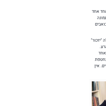
אחד אחד
מונה
ואבים
מילה "יזכור"
רע.
אחד
נחטפת
ם. אין