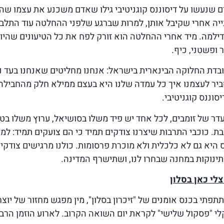
ים שנעשו על דיסוננס קוגניטיבי גילו שאדם משכנע את עצמו שה
נייה אחרי שקיבל אותן, למרות שברגע שלפני ההחלטה עוד התלב
ילמה. מיד אחרי ההחלטה הוא זורק לפח את כל הטיעונים שהיו 
 ופשטני, כיף.
ובדת החלוקה הבינארית בישראל: אנחנו מחליטים שאנחנו בעד נת
ביר לעצמנו איך כל עמדה שלנו היא בעצם ממילא חלק מהחבילה,
וננס קוגניטיבי.
עדר של זומבים, לכל אחד יש פיד משלו בסושיאל, ערוץ משלו בטלו
ת. כוכבי התרבות שיצרנו צודקים תמיד כי הם צועקים תמיד: למי
 היא גם לא כלכלית ולא מוכרת פרסומות. כולנו מרגישים צודקים
ינוקות במחנה שבחרו לנו, ושתישרף המדינה.
צלי כאן בסלון
פתי בכנס אומנים של "זיכרון בסלון", מין מפגש מחזור של יוצר
י "פסקול שלישי" לקראת יום השואה הקרוב. לארוע הוזמן הרב ש