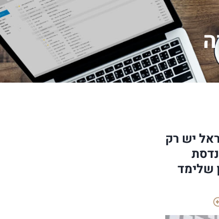
ה
אל יש רק
נדסת
ן שלימד