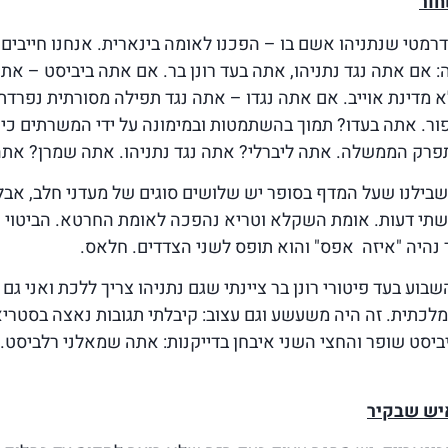
חור
דרמטי שנתניהו אשם בו – הפכנו לאומה בינארית. אנחנו חייבים
ה: אם אתה נגד נתניהו, אתה בעד רונן בר. אם אתה ביביסט – את
מדינת אוייב. אם אתה נגדו – אתה נגד תפילה מסורתית נפרדת
יפור. אתה בעדו? תמוך בהשתמטות ובמימונה על ידי המשרתים כי 
רק הממשלה. אתה ליברלי? אתה נגד נתניהו. אתה שמרן? אתה 
בילנו שעל המדף בסופר יש שלושים סוגים של מעדני חלב, אבל
 שתי דעות. אומת השקלא וטריא נהפכה לאומת החרטא. הביטוי 
ר נהיה "איזה אפס" והוא תופס לשני הצדדים. חלאס.
וע בעד פיטורי רונן בר ציינתי שגם נתניהו צריך ללכת ואני גם 
לכתית. זה היה משעשע וגם עצוב: קיבלתי תגובות נאצה בסטריא
יביסט שופר והחצי השני איבחן בדייקנות: אתה שמאלני רלביסט. 
יש שבקיר