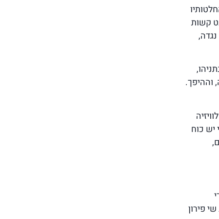
חלטותיו
ט קשות
נגדה,
ניהו,
 וההיפך.
ויזיה
 יש כוח
,
י
י פירון