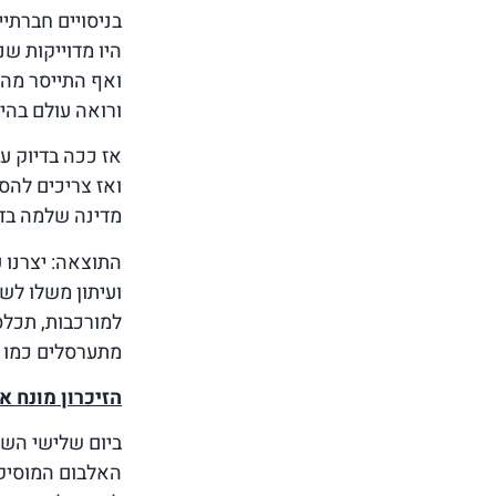
בניסויים חברתי
היו מדוייקות ש
ואף התייסר מהד
ורואה עולם בהיר
אז ככה בדיוק ע
ואז צריכים להס
מדינה שלמה בדיס
התוצאה: יצרנו 
ועיתון משלו לשב
למורכבות, תכלס
מתערסלים כמו ת
הזיכרון מונח א
ביום שלישי השתת
האלבום המוסיקל