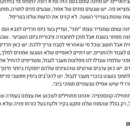
בינאריים: יש מחנה עצום בעם הזה שלא רוצה לתפוס צד בחלוקה
יאו פה. יש שבעים גוונים של אפור, שבעים פנים לתורה, מותר
ות שונות בענייני השעה. לא קנינו את הדעות שלנו בטריפל.
 עצום שמגדיר עצמו "ימני", ועדיין בעד גיוס חרדים לצבא ועם 
צה מסחר בשבת אבל מוכן לתחבורה ציבורית ביום השביעי . שבע
ית אבל חושב שכל מי שאחראי לטבח צריך ללכת. יש כאן חרדים
 לעבוד ולהתגייס, יש דתיים לאומיים שלא נשבעו אמונים למלך, 
ני שלמדו שגדלו לנו מפלצות מעבר לגבול, ומעדיפים להחיל את
ם. יש כאן ערבים שרוצים שהנציגים שלהם יתמקדו ביותר חינוך 
תמוך בשבט ברברי מעבר לגבול. יש להט"בים בימין ותושבי פריפ
רו לי שיש אפילו טבעוניים תומכי ביבי.
מתחילה קונספציה: אנחנו מתחילים לשכנע את עצמנו בעמדה שא
, רק בגלל שהמוח שלנו נתקע בקיר ולקח בעל כורחו פניה שלא רצ
ש