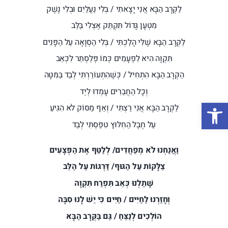
לַקְּרָב הַבָּא אֲנִי יָצָאתִי / בְּלִי נַעֲלַיִם וּבְלִי נֶשֶׁק
מִטְעָן גָּדוֹל תִּקְתֵּק אֶצְלִי בַּלֵּב
לַקְּרָב הַבָּא שֶׁלִּי הָלַכְתִּי / בְּלִי הַסְוָאָה עַל הַפָּנִים
תִּקְוָה הִיא לִפְעָמִים כְּמוֹ פְּלַסְתֵּר לִכְאֵב
הַקְּרָב הַבָּא הִתְחִיל / כְּשֶׁהִתְעוֹרַרְתִּי לְבַד בַּמִּטָּה
וְכָל הַחֲבֵרִים עָמְדוּ לְיַד
פתח סרגל נגישות
לַקְּרָב הַבָּא אֲנִי רַצְתִּי / וְאַף מַסּוֹק לֹא הִגִּיעַ
עַל חֶבֶל הַחִלּוּץ טִפַּסְתִּי לְבַד
וַאֲנַחְנוּ לֹא מְפַחֲדִים/ לְלַטֵּף אֶת הַפְּצָעִים
צַלָּקוֹת עַל הַגּוּף/ דַּרְגוֹת עַל הַלֵּב
שָׁתַלְנוּ כְּאֵב תִּפְרַח תִּקְוָה
וְחָזַרְנוּ לַחַיִּים / חַיִּים כִּי יֵשׁ לָנוּ סִבָּה
הוֹלְכִים לְנַצֵּחַ / גַּם בַּקְּרָב הַבָּא