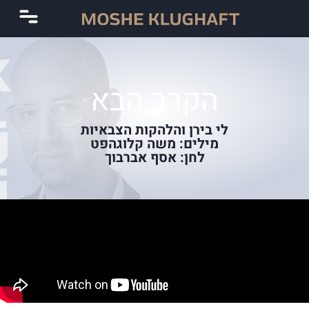
הקרב הבא
לי בירן והלהקות הצבאיות
מילים: משה קלוגהפט
לחן: אסף אברבוך