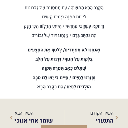
הַקְּרָב הַבָּא מַמְשִׁיךְ / עִם מַחְסָנִית שֶׁל זִכְרוֹנוֹת
לִירוֹת מִמֶּנָּה בְּיָמִים קָשִׁים
וְדַוְוקָא כְּשֶׁהֲכִי פָּחַדְתִּי / הָיִיתִי הַחַלָּשׁ הֲכִי חָזָק
וְזֶה נִכְתַּב בְּדָם / אֲנַחְנוּ דּוֹר שֶׁל גִּבּוֹרִים
וַאֲנַחְנוּ לֹא מְפַחֲדִים/ לְלַטֵּף אֶת הַפְּצָעִים
צַלָּקוֹת עַל הַגּוּף/ דַּרְגוֹת עַל הַלֵּב
שָׁתַלְנוּ כְּאֵב תִּפְרַח תִּקְוָה
וְחָזַרְנוּ לַחַיִּים / חַיִּים כִּי יֵשׁ לָנוּ סִבָּה
הוֹלְכִים לְנַצֵּחַ / גַּם בַּקְּרָב הַבָּא
השיר הקודם
השיר הבא
התנערי
שומר אחי אנוכי